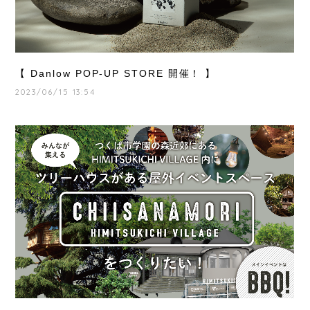
【 Danlow POP-UP STORE 開催！ 】
2023/06/15 13:54