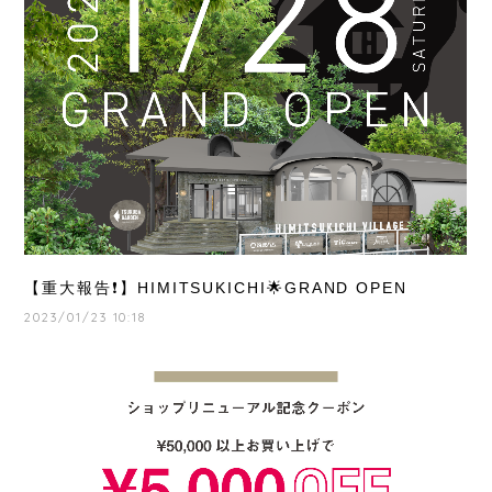
【重大報告❗️】HIMITSUKICHI🌟GRAND OPEN
2023/01/23 10:18