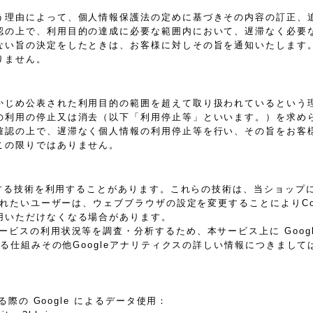
う理由によって、個人情報保護法の定めに基づきその内容の訂正、
認の上で、利用目的の達成に必要な範囲内において、遅滞なく必要
ない旨の決定をしたときは、お客様に対しその旨を通知いたします
りません。
かじめ公表された利用目的の範囲を超えて取り扱われているという
の利用の停止又は消去（以下「利用停止等」といいます。）を求め
確認の上で、遅滞なく個人情報の利用停止等を行い、その旨をお客
この限りではありません。
に類する技術を利用することがあります。これらの技術は、当ショッ
されたいユーザーは、ウェブブラウザの設定を変更することによりCoo
用いただけなくなる場合があります。
スの利用状況等を調査・分析するため、本サービス上に Google 
れる仕組みその他Googleアナリティクスの詳しい情報につきまし
際の Google によるデータ使用：