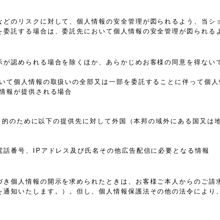
などのリスクに対して、個人情報の安全管理が図られるよう、当シ
を委託する場合は、委託先において個人情報の安全管理が図られる
示が認められる場合を除くほか、あらかじめお客様の同意を得ない
おいて個人情報の取扱いの全部又は一部を委託することに伴って個人
人情報が提供される場合
れた目的のために以下の提供先に対して外国（本邦の域外にある国又
電話番号、IPアドレス及び氏名その他広告配信に必要となる情報
づき個人情報の開示を求められたときは、お客様ご本人からのご請
を通知いたします。）。但し、個人情報保護法その他の法令により