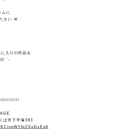
ラムに
い ✉ ͗ ͗
気に入りの作品を
 ˊ˗
////////////
LAGE
つくば市下平塚383
ps/KCjngWYbtZXuGxEq6