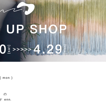
 ( mon )
》 の
enn.