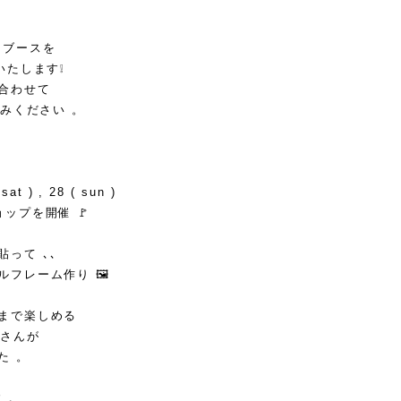
るブースを
いたします❕
合わせて
しみください 。
 sat ) , 28 ( sun )
ップを開催 🚩
って ､､
フレーム作り 🖼
まで楽しめる
.さんが
た 。
 。