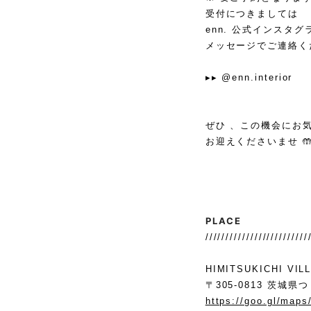
受付につきましては
enn. 公式インスタグ
メッセージでご連絡くださ
⁡
▸▸ @enn.interior
⁡
⁡
ぜひ 、この機会にお
お迎えくださいませ 🤲
PLACE
/////////////////////////
HIMITSUKICHI VIL
〒305-0813 茨城県
https://goo.gl/ma