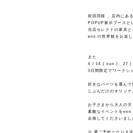
⁡
⁡
前回同様 、店内にあ
POPUP展示ブースと
当店セレクトの家具と
enn.の世界観をお楽
⁡
⁡
また 、
4 / 14 ( sun ) , 27 (
3日間限定でワークショ
⁡
好きなパーツを選んで貼
じぶんだけのオリジナル
⁡
お子さまから大人の方
素敵なイベントをenn
企画してくださいまし
⁡
※ 要ご予約となります