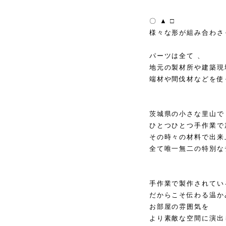
⁡
〇 ▲ □
様々な形が組み合わさ
⁡
パーツは全て 、
地元の製材所や建築現
端材や間伐材などを使
⁡
⁡
茨城県の小さな里山で
ひとつひとつ手作業で
その時々の材料で出来
全て唯一無二の特別なデ
⁡
⁡
手作業で製作されてい
だからこそ伝わる温か
お部屋の雰囲気を
より素敵な空間に演出