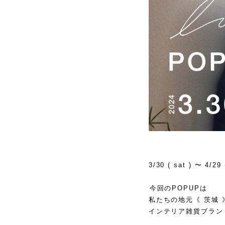
3/30 ( sat ) 〜 4/29
⁡
⁡今回のPOPUPは
私たちの地元《 茨城 
インテリア雑貨ブランド 
⁡