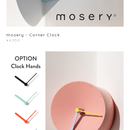
mosery - Corner Clock
¥4,950