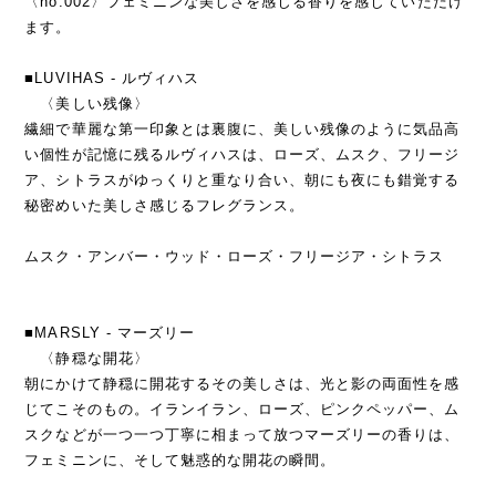
〈no.002〉フェミニンな美しさを感じる香りを感じていただけ
ます。
■LUVIHAS - ルヴィハス
〈美しい残像〉
繊細で華麗な第一印象とは裏腹に、美しい残像のように気品高
い個性が記憶に残るルヴィハスは、ローズ、ムスク、フリージ
ア、シトラスがゆっくりと重なり合い、朝にも夜にも錯覚する
秘密めいた美しさ感じるフレグランス。
ムスク・アンバー・ウッド・ローズ・フリージア・シトラス
■MARSLY - マーズリー
〈静穏な開花〉
朝にかけて静穏に開花するその美しさは、光と影の両面性を感
じてこそのもの。イランイラン、ローズ、ピンクペッパー、ム
スクなどが一つ一つ丁寧に相まって放つマーズリーの香りは、
フェミニンに、そして魅惑的な開花の瞬間。