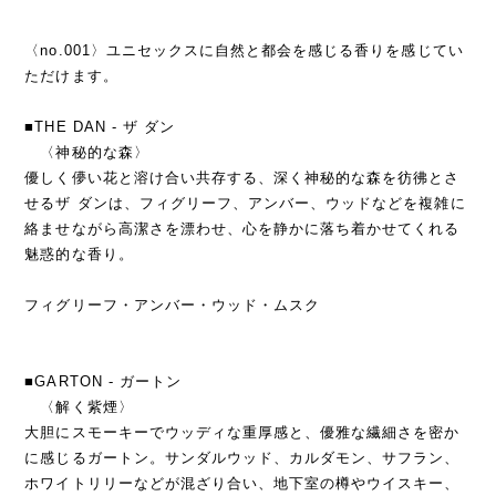
〈no.001〉ユニセックスに自然と都会を感じる香りを感じてい
ただけます。
■THE DAN - ザ ダン
〈神秘的な森〉
優しく儚い花と溶け合い共存する、深く神秘的な森を彷彿とさ
せるザ ダンは、フィグリーフ、アンバー、ウッドなどを複雑に
絡ませながら高潔さを漂わせ、心を静かに落ち着かせてくれる
魅惑的な香り。
フィグリーフ・アンバー・ウッド・ムスク
■GARTON - ガートン
〈解く紫煙〉
大胆にスモーキーでウッディな重厚感と、優雅な繊細さを密か
に感じるガートン。サンダルウッド、カルダモン、サフラン、
ホワイトリリーなどが混ざり合い、地下室の樽やウイスキー、