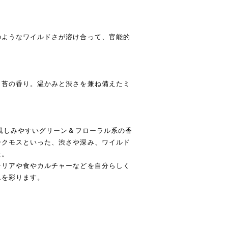
のようなワイルドさが溶け合って、官能的
く苔の香り。温かみと渋さを兼ね備えたミ
な親しみやすいグリーン＆フローラル系の香
ークモスといった、渋さや深み、ワイルド
た。
テリアや食やカルチャーなどを自分らしく
ムを彩ります。