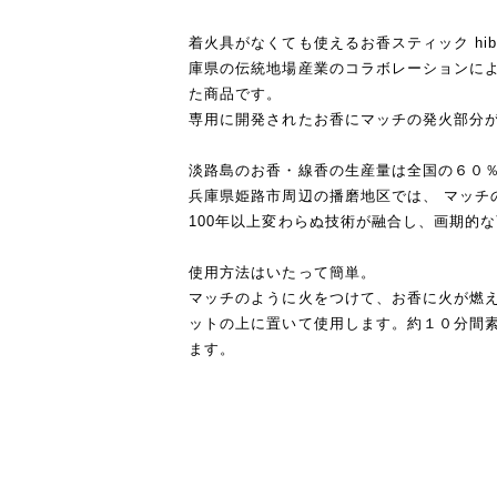
着火具がなくても使えるお香スティック hibi 1
庫県の伝統地場産業のコラボレーションに
た商品です。
専用に開発されたお香にマッチの発火部分
淡路島のお香・線香の生産量は全国の６０
兵庫県姫路市周辺の播磨地区では、 マッチ
100年以上変わらぬ技術が融合し、画期的
使用方法はいたって簡単。
マッチのように火をつけて、お香に火が燃
ットの上に置いて使用します。約１０分間
ます。