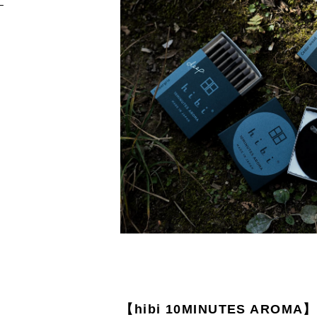
け
【hibi 10MINUTES AROMA】