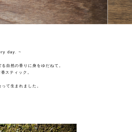
ery day. ~
ぼる自然の香りに身をゆだねて。
お香スティック。
会って生まれました。