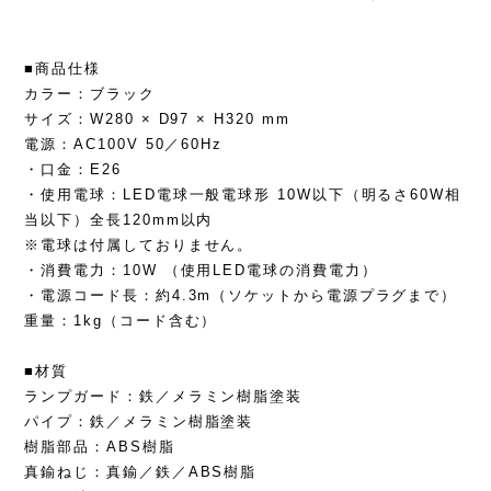
■商品仕様
カラー：ブラック
サイズ：W280 × D97 × H320 mm
電源：AC100V 50／60Hz
・口金：E26
・使用電球：LED電球一般電球形 10W以下（明るさ60W相
当以下）全長120mm以内
※電球は付属しておりません。
・消費電力：10W （使用LED電球の消費電力）
・電源コード長：約4.3m（ソケットから電源プラグまで）
重量：1kg（コード含む）
■材質
ランプガード：鉄／メラミン樹脂塗装
パイプ：鉄／メラミン樹脂塗装
樹脂部品：ABS樹脂
真鍮ねじ：真鍮／鉄／ABS樹脂