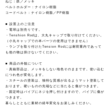
ねじ：鉄／メッキ
ベルトホルダー：ナイロン樹脂
コードベルト：ナイロン樹脂／PP樹脂
■ 設置上のご注意
・電球は別売りです。
・Tenshion Rodは、大丸キャップで取り付けてください。
（小丸キャップでの本パーツの使用はできません）
・ランプを取り付けたTension Rodには耐荷重内であって
も他の物は掛けないでください。
■ 商品の外観について
・真鍮部品は、メッキをしない地色そのままです。使い込む
につれ色が変化します。
・スチールの塗装は、独特な質感が出るようマット塗装して
おります。硬いものの先端などに当たると傷がつきます。
・固定時はパイプにネジを押し付けますので、パイプに傷が
つきます。
暮らしとともに素材の経年変化をお楽しみください。