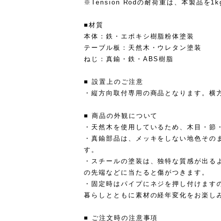
※Tension Rodの耐荷重は、本製品を
■材質
本体：鉄・エポキシ樹脂粉体塗装
テーブル板：天然木・ウレタン塗装
ねじ：真鍮・鉄・ABS樹脂
■ 設置上のご注意
・縦方向取付専用の商品となります。横
■ 商品の外観について
・天然木を使用しているため、木目・節
・真鍮部品は、メッキをしない地色その
す。
・スチールの塗装は、独特な質感が出る
の先端などに当たると傷がつきます。
・固定時はパイプにネジを押し付けます
暮らしとともに素材の経年変化をお楽し
■ ご注文時の注意事項