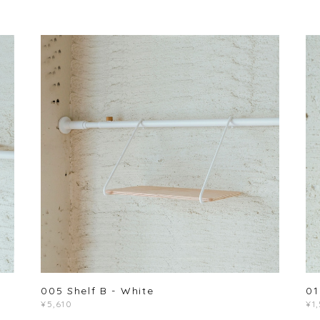
01
005 Shelf B - White
¥1
¥5,610