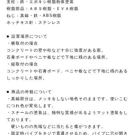
支柱：鉄・エポキシ樹脂粉体塗装
樹脂部品：ＡＢＳ樹脂・ＥＶＡ樹脂
ねじ：真鍮・鉄・ABS樹脂
ホッチキス針：ステンレス
■ 設置場所について
・横取付の場合
コンクリートの壁や柱など十分に強度がある面。
石膏ボードやベニヤ板などで下地に桟のある場所。
・縦取付の場合
コンクリートや石膏ボード、ベニヤ板などで下地に桟のある
しっかりした場所。
■ 商品の外観について
・真鍮部分は、メッキをしない地色そのままです。使いこむ
につれ色が変化します。
・スチールの塗装は、独特な質感が出るようマット塗装をし
ております。
硬いものの先端などに当たると傷がつきます。
・固定時パイプをネジで貫通させるため、パイプに穴が開き