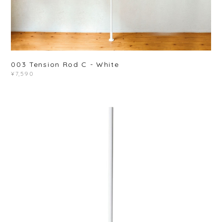
003 Tension Rod C - White
¥7,590