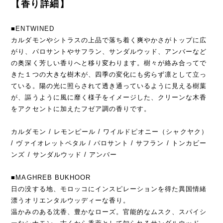
【香り詳細】
■ENTWINED
カルダモンやシトラスの上品で落ち着く爽やかさがトップに広
がり、パロサントやサフラン、サンダルウッド、アンバーなど
の奥深く芳しい香りへと移り変わります。樹々が絡み合ってで
きた１つの大きな樹木が、四季の変化にも劣らず凛として立っ
ている。陽の光に照らされて透き通っているように見える樹葉
が、謳うように風に靡く様子をイメージした、クリーンな木香
をアクセントに加えたフゼア調の香りです。
カルダモン / レモンピール / ワイルドピオニー（シャクヤク）
/ ヴァイオレットペタル / パロサント / サフラン / トンカビー
ンズ / サンダルウッド / アンバー
■MAGHREB BUKHOOR
日の没する地、モロッコにインスピレーションを得た異国情緒
漂うオリエンタルウッディーな香り。
温かみのある沈香、豊かなローズ。官能的なムスク、スパイシ