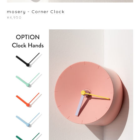
mosery - Corner Clock
¥4,950