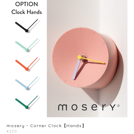
mosery - Corner Clock【Hands】
¥220