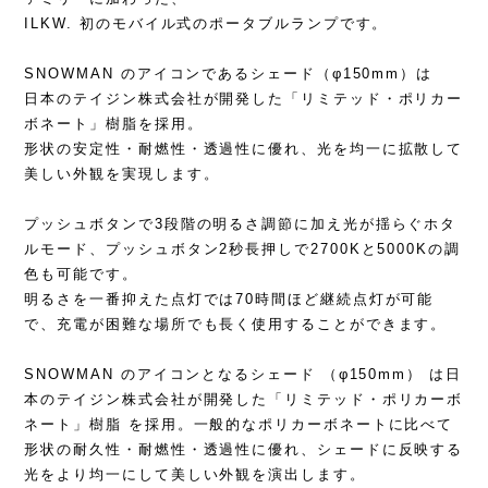
ILKW. 初のモバイル式のポータブルランプです。
SNOWMAN のアイコンであるシェード（φ150mm）は
日本のテイジン株式会社が開発した「リミテッド・ポリカー
ボネート」樹脂を採用。
形状の安定性・耐燃性・透過性に優れ、光を均一に拡散して
美しい外観を実現します。
プッシュボタンで3段階の明るさ調節に加え光が揺らぐホタ
ルモード、プッシュボタン2秒長押しで2700Kと5000Kの調
色も可能です。
明るさを一番抑えた点灯では70時間ほど継続点灯が可能
で、充電が困難な場所でも長く使用することができます。
SNOWMAN のアイコンとなるシェード （φ150mm） は日
本のテイジン株式会社が開発した「リミテッド・ポリカーボ
ネート」樹脂 を採用。一般的なポリカーボネートに比べて
形状の耐久性・耐燃性・透過性に優れ、シェードに反映する
光をより均一にして美しい外観を演出します。