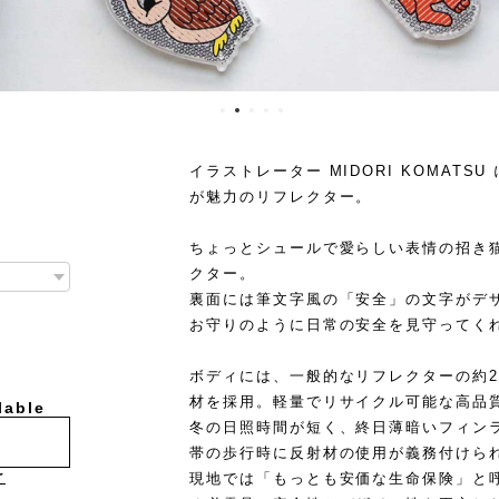
イラストレーター MIDORI KOMAT
が魅力のリフレクター。
ちょっとシュールで愛らしい表情の招き
クター。
裏面には筆文字風の「安全」の文字がデ
お守りのように日常の安全を見守ってく
ボディには、一般的なリフレクターの約2
材を採用。軽量でリサイクル可能な高品
lable
冬の日照時間が短く、終日薄暗いフィン
帯の歩行時に反射材の使用が義務付けら
け
現地では「もっとも安価な生命保険」と