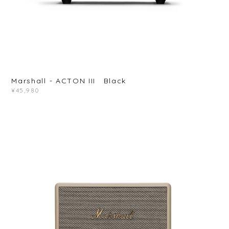
Marshall - ACTON III Black
¥45,980